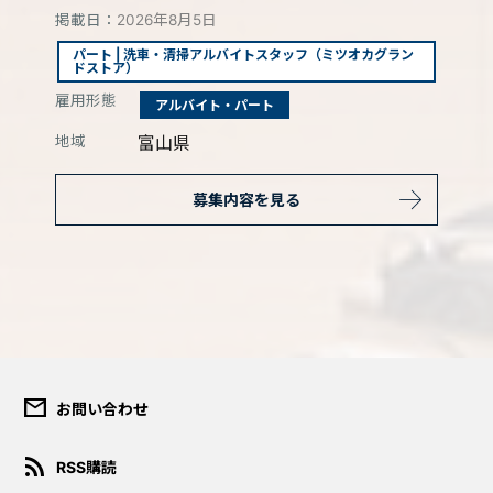
掲載日：
2026年8月5日
パート | 洗車・清掃アルバイトスタッフ（ミツオカグラン
ドストア）
雇用形態
アルバイト・パート
地域
富山県
募集内容を見る
mail
お問い合わせ
ダウンロード規約
rss_feed
RSS購読
このコンテンツは、報道目的ま