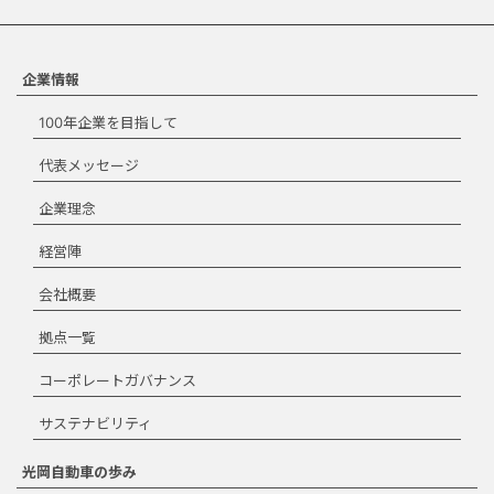
たは個人的・非営利目的の場合
にのみご使用いただくことがで
きます。宣伝、マーケティン
グ、商品化などの商業目的での
企業情報
使用はできません。ダウンロー
100年企業を目指して
ドする場合は、本規約を承諾す
る必要があります。
代表メッセージ
ダウンロード規約
企業理念
に同意します。
経営陣
ダウンロード
会社概要
拠点一覧
コーポレートガバナンス
閉じる
サステナビリティ
光岡自動車の歩み