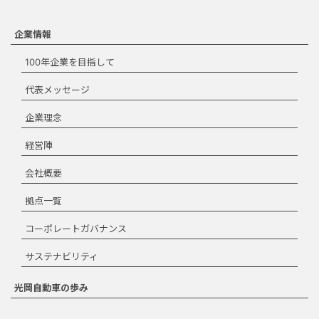
にのみご使用いただくことがで
きます。宣伝、マーケティン
グ、商品化などの商業目的での
企業情報
使用はできません。ダウンロー
100年企業を目指して
ドする場合は、本規約を承諾す
る必要があります。
代表メッセージ
ダウンロード規約
企業理念
に同意します。
経営陣
ダウンロード
会社概要
拠点一覧
コーポレートガバナンス
閉じる
サステナビリティ
光岡自動車の歩み