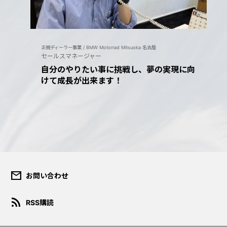
正規ディーラー事業 / BMW Motorrad Mitsuoka 名古屋
セールスマネージャー
自分のやりたい事に挑戦し、夢の実現に向
けて成長が出来ます！
mail
お問い合わせ
ダウンロード規約
rss_feed
RSS購読
このコンテンツは、報道目的ま
たは個人的・非営利目的の場合