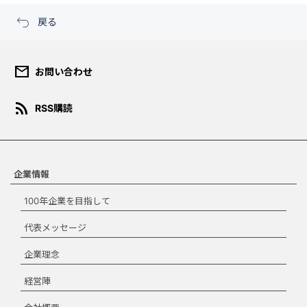
戻る
mail
お問い合わせ
ダウンロード規約
rss_feed
RSS購読
このコンテンツは、報道目的ま
たは個人的・非営利目的の場合
にのみご使用いただくことがで
きます。宣伝、マーケティン
グ、商品化などの商業目的での
企業情報
使用はできません。ダウンロー
100年企業を目指して
ドする場合は、本規約を承諾す
る必要があります。
代表メッセージ
ダウンロード規約
企業理念
に同意します。
経営陣
ダウンロード