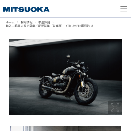
ホーム
採用情報
中途採用
輸入二輪車の販売営業／反響営業（営業職）（TRIUMPH横浜港北）