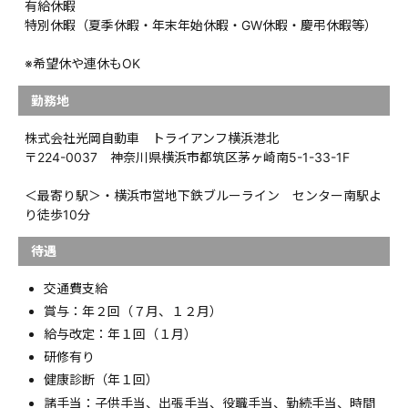
有給休暇
特別休暇（夏季休暇・年末年始休暇・GW休暇・慶弔休暇等）
※希望休や連休もOK
勤務地
株式会社光岡自動車 トライアンフ横浜港北
〒224-0037 神奈川県横浜市都筑区茅ヶ崎南5-1-33-1F
＜最寄り駅＞・横浜市営地下鉄ブルーライン センター南駅よ
り徒歩10分
待遇
交通費支給
賞与：年２回（７月、１２月）
給与改定：年１回（１月）
研修有り
健康診断（年１回）
諸手当：子供手当、出張手当、役職手当、勤続手当、時間