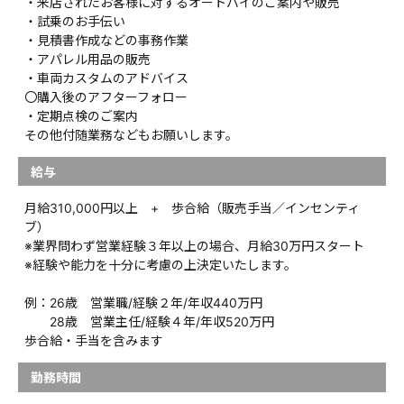
・来店されたお客様に対するオートバイのご案内や販売
・試乗のお手伝い
・見積書作成などの事務作業
・アパレル用品の販売
・車両カスタムのアドバイス
〇購入後のアフターフォロー
・定期点検のご案内
その他付随業務などもお願いします。
給与
月給310,000円以上 + 歩合給（販売手当／インセンティ
ブ）
※業界問わず営業経験３年以上の場合、月給30万円スタート
※経験や能力を十分に考慮の上決定いたします。
例：26歳 営業職/経験２年/年収440万円
28歳 営業主任/経験４年/年収520万円
歩合給・手当を含みます
勤務時間