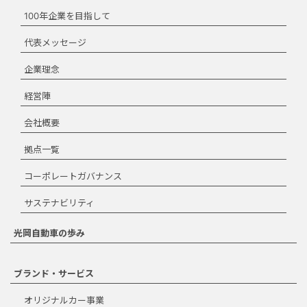
使用はできません。ダウンロー
100年企業を目指して
ドする場合は、本規約を承諾す
る必要があります。
代表メッセージ
ダウンロード規約
企業理念
に同意します。
経営陣
ダウンロード
会社概要
拠点一覧
コーポレートガバナンス
閉じる
サステナビリティ
光岡自動車の歩み
ブランド・サービス
オリジナルカー事業