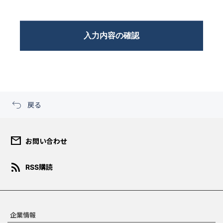
戻る
mail
お問い合わせ
ダウンロード規約
rss_feed
RSS購読
このコンテンツは、報道目的ま
たは個人的・非営利目的の場合
にのみご使用いただくことがで
きます。宣伝、マーケティン
グ、商品化などの商業目的での
企業情報