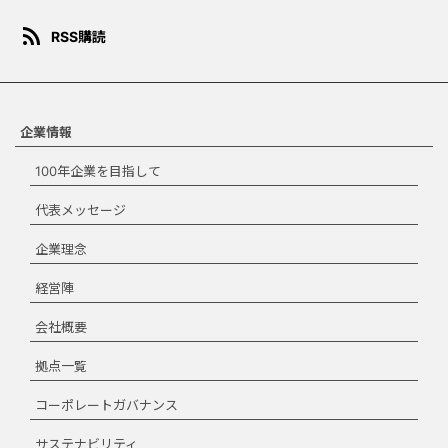
ダウンロード規約
rss_feed
RSS購読
このコンテンツは、報道目的ま
たは個人的・非営利目的の場合
にのみご使用いただくことがで
きます。宣伝、マーケティン
グ、商品化などの商業目的での
企業情報
使用はできません。ダウンロー
100年企業を目指して
ドする場合は、本規約を承諾す
る必要があります。
代表メッセージ
ダウンロード規約
企業理念
に同意します。
経営陣
ダウンロード
会社概要
拠点一覧
コーポレートガバナンス
閉じる
サステナビリティ