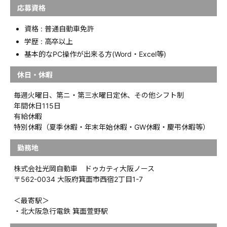
応募資格
資格 : 普通自動車免許
学歴 : 高卒以上
基本的なPC操作が出来る方(Word・Excel等)
休日・休暇
毎週火曜日、第ニ・第三水曜日定休、その他シフト制
年間休日115日
有給休暇
特別休暇（夏季休暇・年末年始休暇・GW休暇・慶弔休暇等）
勤務地
株式会社光岡自動車 ドゥカティ大阪ノース
〒562-0034 大阪府箕面市西宿2丁目1-7
＜最寄駅＞
・北大阪急行電鉄 箕面萱野駅