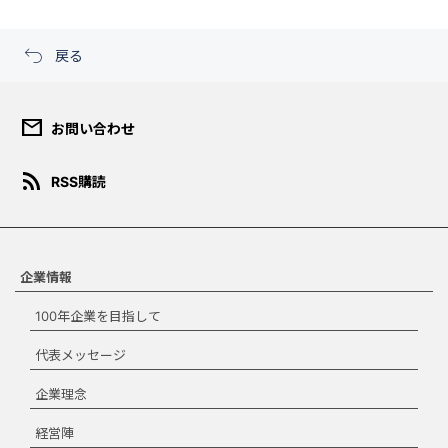
戻る
mail
お問い合わせ
ダウンロード規約
rss_feed
RSS購読
このコンテンツは、報道目的ま
たは個人的・非営利目的の場合
にのみご使用いただくことがで
きます。宣伝、マーケティン
グ、商品化などの商業目的での
企業情報
使用はできません。ダウンロー
100年企業を目指して
ドする場合は、本規約を承諾す
る必要があります。
代表メッセージ
ダウンロード規約
企業理念
に同意します。
経営陣