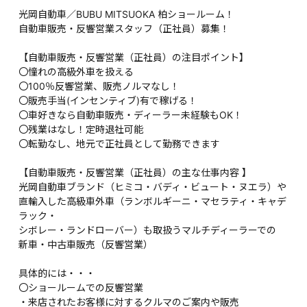
光岡自動車／BUBU MITSUOKA 柏ショールーム！
自動車販売・反響営業スタッフ（正社員）募集！
【自動車販売・反響営業（正社員）の注目ポイント】
〇憧れの高級外車を扱える
〇100％反響営業、販売ノルマなし！
〇販売手当(インセンティブ)有で稼げる！
〇車好きなら自動車販売・ディーラー未経験もOK！
〇残業はなし！定時退社可能
〇転勤なし、地元で正社員として勤務できます
【自動車販売・反響営業（正社員）の主な仕事内容 】
光岡自動車ブランド（ヒミコ・バディ・ビュート・ヌエラ）や
直輸入した高級車外車（ランボルギーニ・マセラティ・キャデ
ラック・
シボレー・ランドローバー）も取扱うマルチディーラーでの
新車・中古車販売（反響営業）
具体的には・・・
〇ショールームでの反響営業
・来店されたお客様に対するクルマのご案内や販売