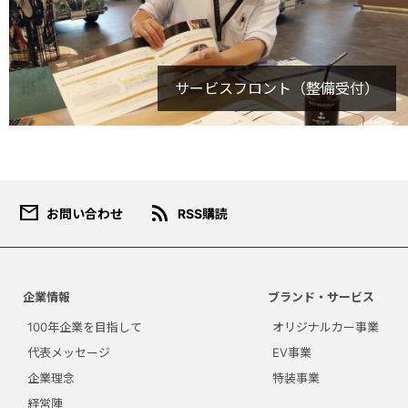
サービスフロント（整備受付）
mail
rss_feed
お問い合わせ
RSS購読
ダウンロード規約
このコンテンツは、報道目的ま
企業情報
ブランド・サービス
たは個人的・非営利目的の場合
にのみご使用いただくことがで
100年企業を目指して
オリジナルカー事業
きます。宣伝、マーケティン
代表メッセージ
EV事業
グ、商品化などの商業目的での
企業理念
特装事業
使用はできません。ダウンロー
ドする場合は、本規約を承諾す
経営陣