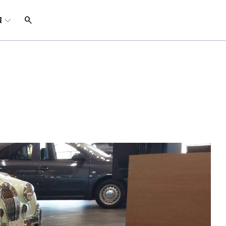
search
報
経営陣
チャレンジ事業
社員インタビュー
- グランドストア
サステナビリティ
- 太陽光発電