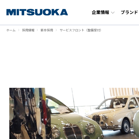
企業情報
ブランド
ホーム
採用情報
新卒採用
サービスフロント（整備受付）
企業情報
ブランド・サービス
ニュースメディア
採用情報
トップ
トップ
トップ
トップ
100年企業を目指して
オリジナルカー事業
トピックス
新卒採用
代表メッセ
正規ディー
リコール情
中途採用
- EV事業
- オート
会社概要
実績から見る光岡自動車
拠点一覧
福利厚生
- 特装事業
- モータ