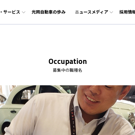
・サービス
光岡自動車の歩み
ニュースメディア
採用情
ージ
ラー事業
報
企業理念
輸入中古車事業（BUBU）
障害者採用
Occupation
モービル（自動車）
コーポレートガバナンス
ーサイクル（バイク）
募集中の職種名