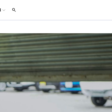
search
報
経営陣
チャレンジ事業
社員インタビュー
- グランドストア
サステナビリティ
- 太陽光発電