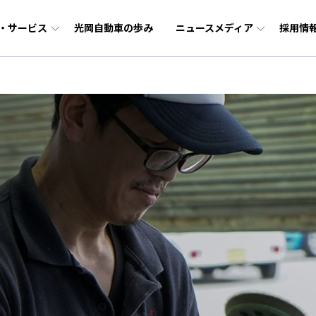
・サービス
光岡自動車の歩み
ニュースメディア
採用情
ージ
ラー事業
報
企業理念
輸入中古車事業（BUBU）
障害者採用
モービル（自動車）
コーポレートガバナンス
ーサイクル（バイク）