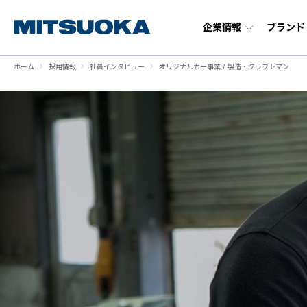
企業情報
ブランド
ホーム
採用情報
社員インタビュー
オリジナルカー事業 / 製造・クラフトマン
企業情報
ブランド・サービス
ニュースメディア
採用情報
トップ
トップ
トップ
トップ
100年企業を目指して
オリジナルカー事業
トピックス
新卒採用
代表メッセ
正規ディー
リコール情
中途採用
- EV事業
- オート
会社概要
実績から見る光岡自動車
拠点一覧
福利厚生
- 特装事業
- モータ