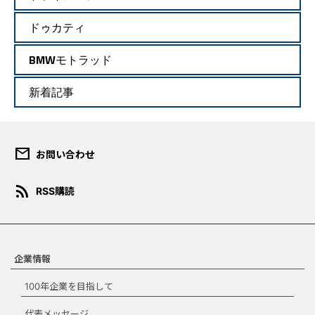
ドゥカティ
BMWモトラッド
新着記事
mail
お問い合わせ
ダウンロード規約
rss_feed
RSS購読
このコンテンツは、報道目的ま
たは個人的・非営利目的の場合
にのみご使用いただくことがで
きます。宣伝、マーケティン
グ、商品化などの商業目的での
企業情報
使用はできません。ダウンロー
100年企業を目指して
ドする場合は、本規約を承諾す
る必要があります。
代表メッセージ