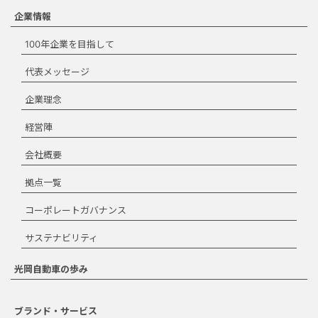
きます。宣伝、マーケティン
グ、商品化などの商業目的での
企業情報
使用はできません。ダウンロー
100年企業を目指して
ドする場合は、本規約を承諾す
る必要があります。
代表メッセージ
ダウンロード規約
企業理念
に同意します。
経営陣
ダウンロード
会社概要
拠点一覧
コーポレートガバナンス
閉じる
サステナビリティ
光岡自動車の歩み
ブランド・サービス