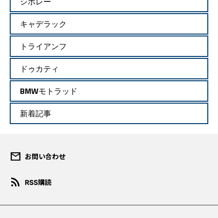
シボレー
キャデラック
トライアンフ
ドゥカティ
BMWモトラッド
新着記事
mail
お問い合わせ
ダウンロード規約
rss_feed
RSS購読
このコンテンツは、報道目的ま
たは個人的・非営利目的の場合
にのみご使用いただくことがで