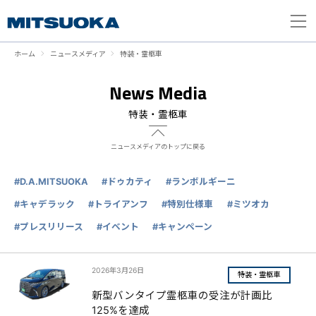
ホーム
ニュースメディア
特装・霊柩車
News Media
特装・霊柩車
ニュースメディアのトップに戻る
#D.A.MITSUOKA
#ドゥカティ
#ランボルギーニ
#キャデラック
#トライアンフ
#特別仕様車
#ミツオカ
#プレスリリース
#イベント
#キャンペーン
2026年3月26日
特装・霊柩車
新型バンタイプ霊柩車の受注が計画比
125%を達成