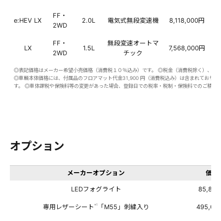
FF・
e:HEV LX
2.0L
電気式無段変速機
8,118,000円
2WD
FF・
無段変速オートマ
LX
1.5L
7,568,000円
2WD
チック
◎表記価格はメーカー希望小売価格（消費税１０％込み）です。 ◎税金（消費税除く）、保
◎車輌本体価格には、付属品のフロアマット代金31,900 円（消費税込み）は含まれており
す。 ◎車体課税や保険料等の変更があった場合、登録日での税率・税制・保険料でのご精算
オプション
メーカーオプション
価格
LEDフォグライト
85,80
※1
専用レザーシート
「M55」刺繍入り
495,00