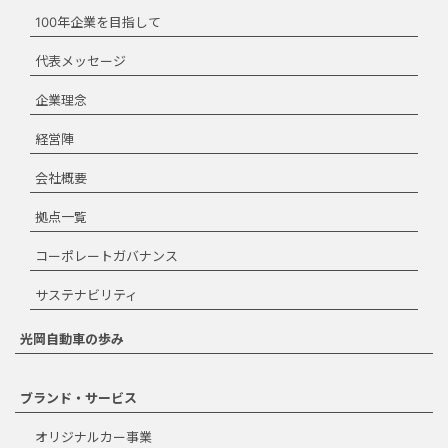
使用はできません。ダウンロー
100年企業を目指して
ドする場合は、本規約を承諾す
る必要があります。
代表メッセージ
ダウンロード規約
企業理念
に同意します。
経営陣
ダウンロード
会社概要
拠点一覧
コーポレートガバナンス
閉じる
サステナビリティ
光岡自動車の歩み
ブランド・サービス
オリジナルカー事業