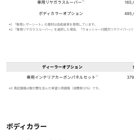
※2
専用リヤガラスルーバー
165,00
ボディカラーオプション
495,00
※1 「専用レザーシート」の素材は合成皮革を使用しています。
※2 「専用リヤガラスルーバー」を選択した場合、「ウォッシャー付間欠リヤワイパー(リバー
ディーラーオプション
価
※3
専用インテリアカーボンパネルセット
379,5
※3 表記価格は取付費を含んだ希望小売価格（消費税10％）です。
ボディカラー