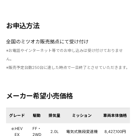
お申込方法
全国のミツオカ販売拠点にて受け付け
※お電話やインターネット等でのお申し込みは受け付けておりませ
ん。
※販売予定台数250台に達した時点で一旦終了とさせていただきます。
メーカー希望小売価格
グレード
駆動
排気量
ミッション
車両本体価格
e:HEV
FF・
2.0L
電気式無段変速機
8,427,100円
EX
2WD