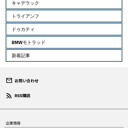
キャデラック
トライアンフ
ドゥカティ
BMWモトラッド
新着記事
mail
お問い合わせ
ダウンロード規約
rss_feed
RSS購読
このコンテンツは、報道目的ま
たは個人的・非営利目的の場合
にのみご使用いただくことがで
きます。宣伝、マーケティン
グ、商品化などの商業目的での
企業情報