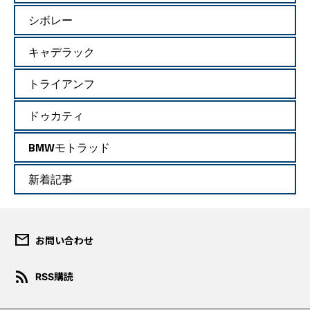
シボレー
キャデラック
トライアンフ
ドゥカティ
BMWモトラッド
新着記事
mail
お問い合わせ
ダウンロード規約
rss_feed
RSS購読
このコンテンツは、報道目的ま
たは個人的・非営利目的の場合