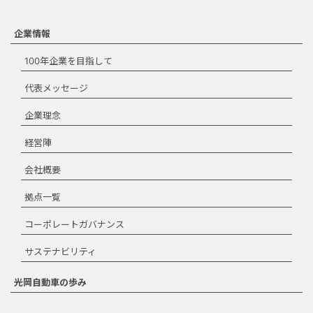
にのみご使用いただくことがで
きます。宣伝、マーケティン
グ、商品化などの商業目的での
企業情報
使用はできません。ダウンロー
100年企業を目指して
ドする場合は、本規約を承諾す
る必要があります。
代表メッセージ
ダウンロード規約
企業理念
に同意します。
経営陣
ダウンロード
会社概要
拠点一覧
コーポレートガバナンス
閉じる
サステナビリティ
光岡自動車の歩み